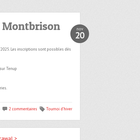
s Montbrison
nov
20
025. Les inscriptions sont possibles dès
 sur Tenup
ries.
2 commentaires
Tournoi d'hiver
rawal >