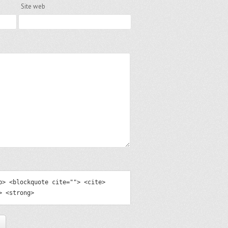
Site web
b> <blockquote cite=""> <cite>
> <strong>