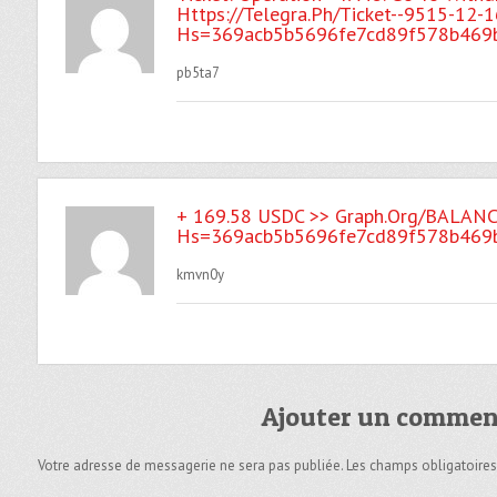
Https://telegra.ph/Ticket--9515-12-1
Hs=369acb5b5696fe7cd89f578b46
pb5ta7
+ 169.58 USDC >> Graph.org/BALAN
Hs=369acb5b5696fe7cd89f578b46
kmvn0y
Ajouter un commen
Votre adresse de messagerie ne sera pas publiée. Les champs obligatoire