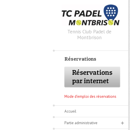
Skip to primary content
Skip to secondary content
Tennis Club Padel de
Montbrison
Réservations
Mode d'emploi des réservations
Accueil
Partie administrative