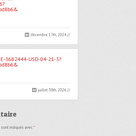
6?
9bd8b6&
décembre 17th, 2024
//
CE-3682444-USD-04-21-3?
9bd8b6&
juillet 30th, 2026
//
taire
s sont indiqués avec
*