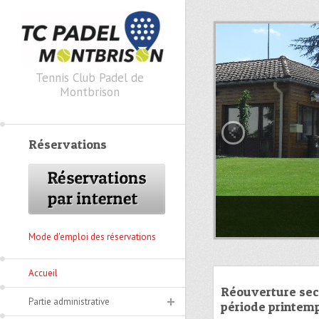
Skip to primary content
Skip to secondary content
Tennis Club Padel de
Montbrison
Réservations
2 courts extéri
Mode d'emploi des réservations
Accueil
Réouverture sec
Partie administrative
période printem