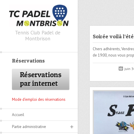
Skip to primary content
Skip to secondary content
Tennis Club Padel de
Soirée voilà l’été
Montbrison
Chers adhérents, Vendredi
de 19:00, nous vous pr
Réservations
juin 
Mode d'emploi des réservations
Accueil
Partie administrative