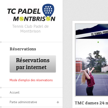
Skip to primary content
Skip to secondary content
Tennis Club Padel de
Montbrison
Réservations
Mode d'emploi des réservations
Accueil
Partie administrative
TMC dames 24 ma